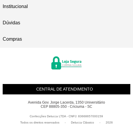
Institucional
Dúvidas
Compras
CENTRAL DE ATENDIMENTO
Avenida Gov. Jorge Lacerda, 1350 Universitário
CEP 88805-350 - Criciuma - SC
Confecções Delucca LTDA - CNPJ: 83668657000159
Todos os direitos reservados
-
Delucca Clássico
-
2026