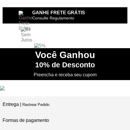
GANHE FRETE GRÁTIS
Consulte Regulamento
6X SEM JUROS
no Cartão de Crédito
5% DESCONTO
no PIX
Você
Ganhou
10%
de Desconto
PRIMEIRA TROCA
Grátis
Preencha e receba seu cupom
Entrega |
Rastrear Pedido
Formas de pagamento