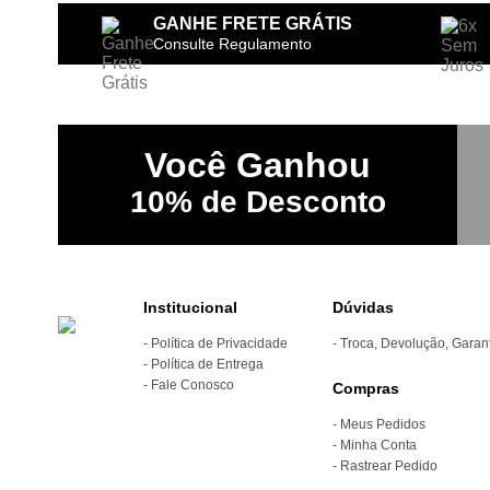
GANHE FRETE GRÁTIS
Consulte Regulamento
Você
Ganhou
10%
de Desconto
Institucional
Dúvidas
Política de Privacidade
Troca, Devolução, Garan
Política de Entrega
Fale Conosco
Compras
Meus Pedidos
Minha Conta
Rastrear Pedido