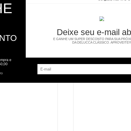
HE
a você
Deixe seu e-mail a
ONTO
E GANHE UM SUPER DESCONTO PARA SUA PRÓX
DA DELUCCA CLÁSSICO. APROVEITE!!
ompra e
50,00
TO