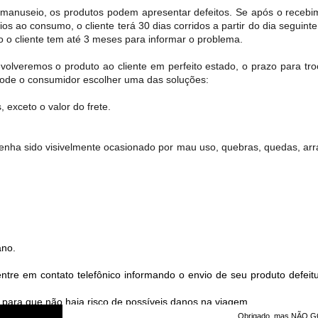
seio, os produtos podem apresentar defeitos. Se após o recebimen
s ao consumo, o cliente terá 30 dias corridos a partir do dia seguinte
o o cliente tem até 3 meses para informar o problema.
lveremos o produto ao cliente em perfeito estado, o prazo para tr
pode o consumidor escolher uma das soluções:
 exceto o valor do frete.
enha sido visivelmente ocasionado por mau uso, quebras, quedas, arr
ano.
tre em contato telefônico informando o envio de seu produto defeit
 para que não haja risco de possíveis danos na viagem
Obrigado, mas NÃO