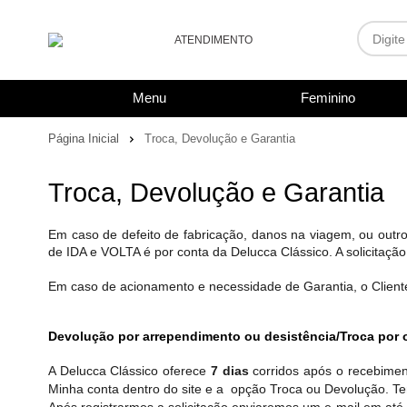
ATENDIMENTO
(48) 3461-8888
Menu
Feminino
48988010843
Página Inicial
Troca, Devolução e Garantia
ecommerce@deluccaconfeccoes.com.br
Troca, Devolução e Garantia
De segunda à sexta, das 9h às 17h.
Em caso de defeito de fabricação, danos na viagem, ou outro
de IDA e VOLTA é por conta da Delucca Clássico. A solici
Em caso de acionamento e necessidade de Garantia, o Cliente 
Devolução por arrependimento ou desistência/
Troca por 
A Delucca Clássico oferece
7 dias
corridos após o recebiment
Minha conta dentro do site e a opção Troca ou Devolução
. T
Após registrarmos a solicitação enviaremos um e-mail em até