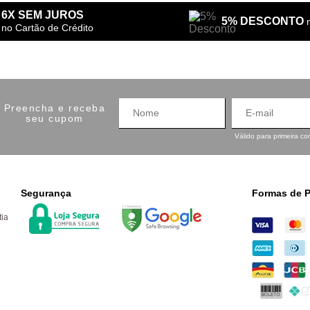
6X SEM JUROS
5% DESCONTO
no Cartão de Crédito
Preencha e receba
seu cupom
Válido para primeira c
Segurança
Formas de 
tia