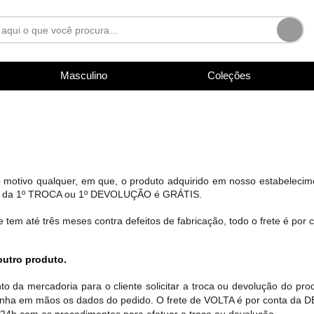
Masculino
Coleções
 motivo qualquer, em que, o produto adquirido em nosso estabelecim
tação da 1º TROCA ou 1º DEVOLUÇÃO é GRÁTIS.
tem até três meses contra defeitos de fabricação, todo o frete é por
outro produto.
o da mercadoria para o cliente solicitar a troca ou devolução do prod
enha em mãos os dados do pedido. O frete de VOLTA é por conta da
 24h com os procedimentos para efetuar a troca ou devolução.