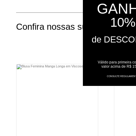
GAN
10%
Confira nossas sugestões par
de DESC
Válido para primeira c
valor acima de R$ 1
CONSULTE REGULAMEN