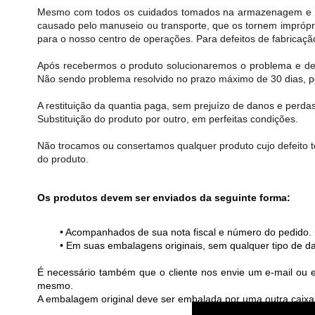
Mesmo com todos os cuidados tomados na armazenagem e manu
causado pelo manuseio ou transporte, que os tornem impróprio
para o nosso centro de operações. Para defeitos de fabricaçã
Após recebermos o produto solucionaremos o problema e devo
Não sendo problema resolvido no prazo máximo de 30 dias, 
A restituição da quantia paga, sem prejuízo de danos e perdas,
Substituição do produto por outro, em perfeitas condições.
Não trocamos ou consertamos qualquer produto cujo defeito t
do produto.
Os produtos devem ser enviados da seguinte forma:
• Acompanhados de sua nota fiscal e número do pedido.
• Em suas embalagens originais, sem qualquer tipo de d
É necessário também que o cliente nos envie um e-mail ou en
mesmo.
A embalagem original deve ser embalada por uma outra caixa