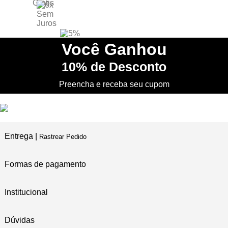
6X SEM JUROS
no Cartão de Crédito
5% DESCONTO
no PIX
Você
Ganhou
10%
de Desconto
PRIMEIRA TROCA
Grátis
Preencha e receba seu cupom
Entrega |
Rastrear Pedido
Formas de pagamento
Institucional
Dúvidas