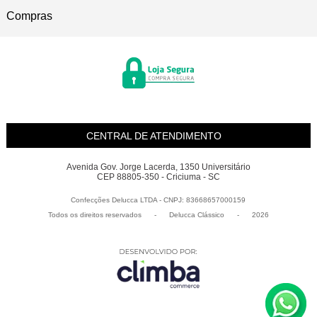
Compras
CENTRAL DE ATENDIMENTO
Avenida Gov. Jorge Lacerda, 1350 Universitário
CEP 88805-350 - Criciuma - SC
Confecções Delucca LTDA - CNPJ: 83668657000159
Todos os direitos reservados
-
Delucca Clássico
-
2026