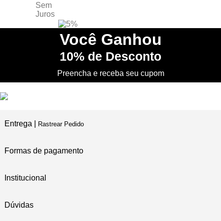
no Cartão de Crédito
5% DESCONTO
no PIX
Você
Ganhou
10%
de Desconto
PRIMEIRA TROCA
Grátis
Preencha e receba seu cupom
Entrega |
Rastrear Pedido
Formas de pagamento
Institucional
Dúvidas