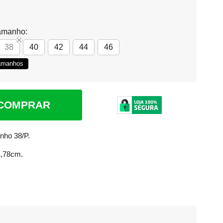
amanho:
38
40
42
44
46
Tamanhos
COMPRAR
nho 38/P.
1,78cm.