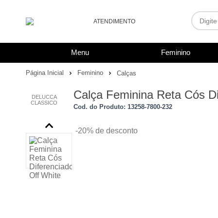
ATENDIMENTO
(48) 3461-8888
Menu
Feminino
48988010843
Página Inicial
Feminino
Calças
ecommerce@deluccaconfeccoes.com.br
Calça Feminina Reta Cós Di
DELUCCA
CLASSICO
Cod. do Produto: 13258-7800-232
De segunda à sexta, das 9h às 17h.
-20%
de desconto