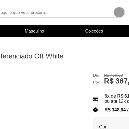
Masculino
Coleções
ferenciado Off White
De:
R$ 459,00
R$ 367
Por:
6x
de
R$ 61
ou até
12x
R$ 348,84
à
Cor: