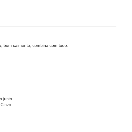
cio, bom caimento, combina com tudo.
o
 justo.
 Cinza