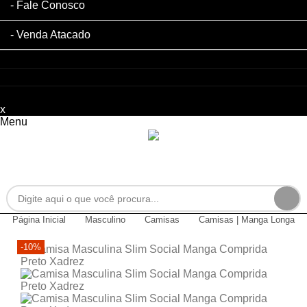
Fale Conosco
Venda Atacado
x
Filtre sua Pesquisa:
Menu
Página Inicial
Masculino
Camisas
Camisas | Manga Longa
-10%