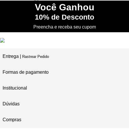
5% DESCONTO
no PIX
Você
Ganhou
10%
de Desconto
PRIMEIRA TROCA
Grátis
Preencha e receba seu cupom
Entrega |
Rastrear Pedido
Formas de pagamento
Institucional
Dúvidas
Compras